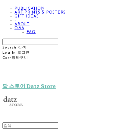
PUBLICATION
ART PRINTS & POSTERS
GIFT IDEAS
-
ABOUT
Q&A
FAQ
Search
검색
Log In
로그인
Cart
장바구니
닻 스토어 Datz Store