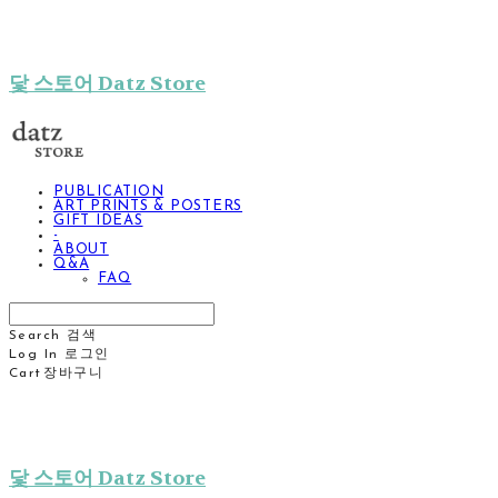
닻 스토어 Datz Store
PUBLICATION
ART PRINTS & POSTERS
GIFT IDEAS
-
ABOUT
Q&A
FAQ
Search
검색
Log In
로그인
Cart
장바구니
닻 스토어 Datz Store