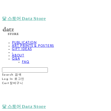
닻 스토어 Datz Store
PUBLICATION
ART PRINTS & POSTERS
GIFT IDEAS
-
ABOUT
Q&A
FAQ
Search
검색
Log In
로그인
Cart
장바구니
닻 스토어 Datz Store