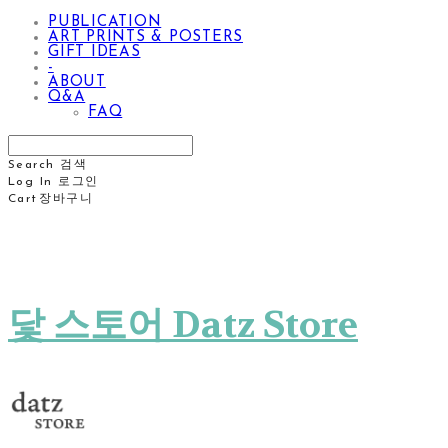
PUBLICATION
ART PRINTS & POSTERS
GIFT IDEAS
-
ABOUT
Q&A
FAQ
Search
검색
Log In
로그인
Cart
장바구니
닻 스토어 Datz Store