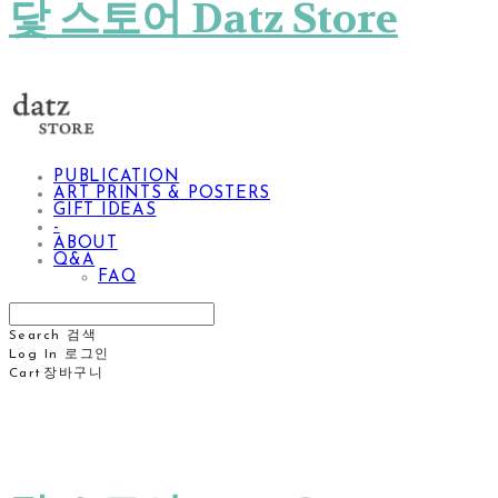
닻 스토어 Datz Store
PUBLICATION
ART PRINTS & POSTERS
GIFT IDEAS
-
ABOUT
Q&A
FAQ
Search
검색
Log In
로그인
Cart
장바구니