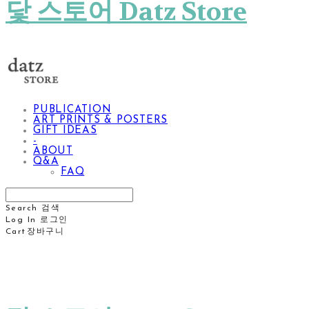
닻 스토어 Datz Store
PUBLICATION
ART PRINTS & POSTERS
GIFT IDEAS
-
ABOUT
Q&A
FAQ
Search
검색
Log In
로그인
Cart
장바구니