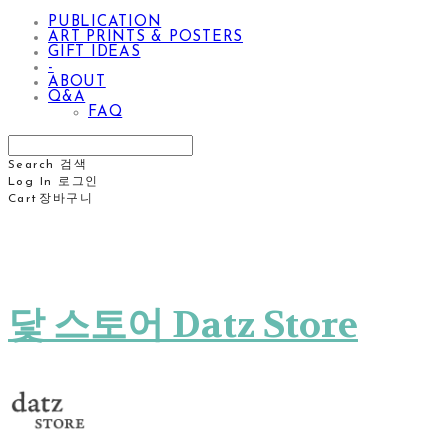
PUBLICATION
ART PRINTS & POSTERS
GIFT IDEAS
-
ABOUT
Q&A
FAQ
Search
검색
Log In
로그인
Cart
장바구니
닻 스토어 Datz Store