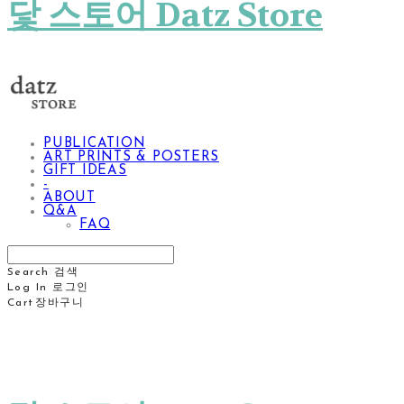
닻 스토어 Datz Store
PUBLICATION
ART PRINTS & POSTERS
GIFT IDEAS
-
ABOUT
Q&A
FAQ
Search
검색
Log In
로그인
Cart
장바구니