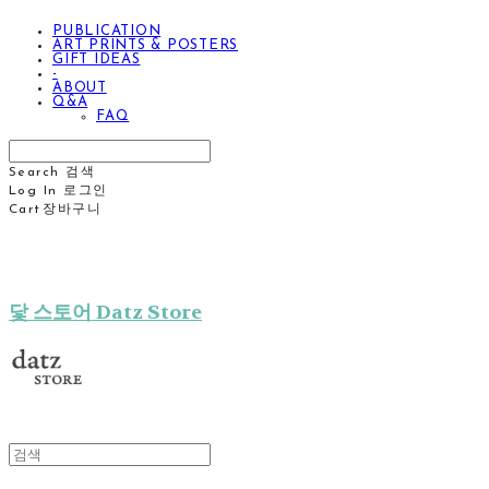
PUBLICATION
ART PRINTS & POSTERS
GIFT IDEAS
-
ABOUT
Q&A
FAQ
Search
검색
Log In
로그인
Cart
장바구니
닻 스토어 Datz Store