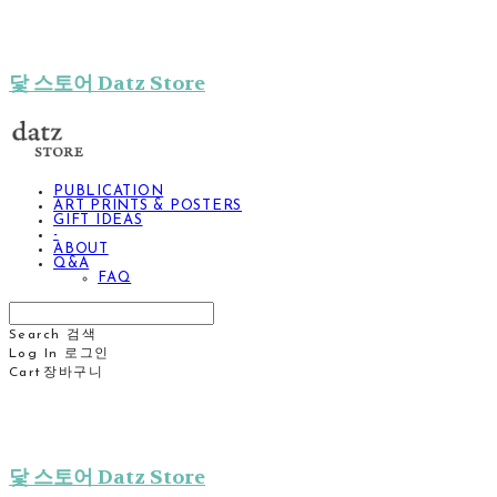
닻 스토어 Datz Store
PUBLICATION
ART PRINTS & POSTERS
GIFT IDEAS
-
ABOUT
Q&A
FAQ
Search
검색
Log In
로그인
Cart
장바구니
닻 스토어 Datz Store