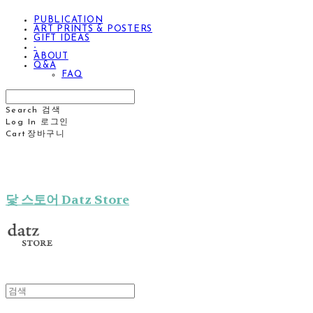
PUBLICATION
ART PRINTS & POSTERS
GIFT IDEAS
-
ABOUT
Q&A
FAQ
Search
검색
Log In
로그인
Cart
장바구니
닻 스토어 Datz Store