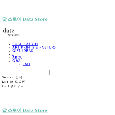
닻 스토어 Datz Store
PUBLICATION
ART PRINTS & POSTERS
GIFT IDEAS
-
ABOUT
Q&A
FAQ
Search
검색
Log In
로그인
Cart
장바구니
닻 스토어 Datz Store