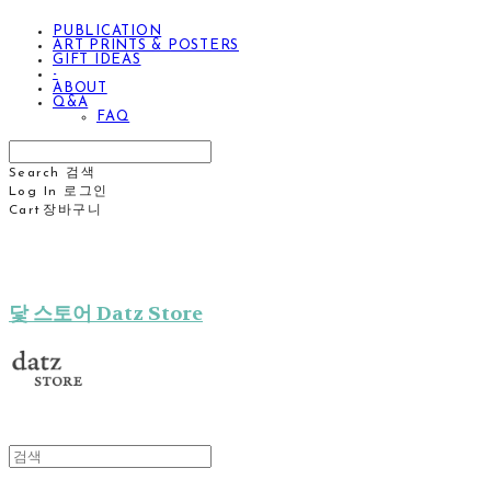
PUBLICATION
ART PRINTS & POSTERS
GIFT IDEAS
-
ABOUT
Q&A
FAQ
Search
검색
Log In
로그인
Cart
장바구니
닻 스토어 Datz Store