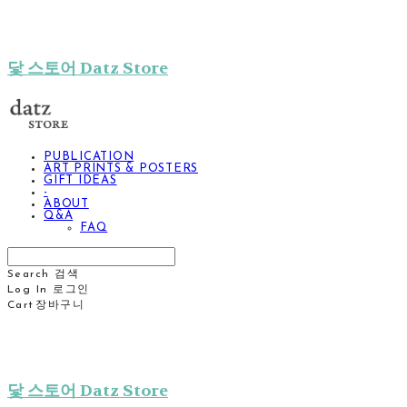
닻 스토어 Datz Store
PUBLICATION
ART PRINTS & POSTERS
GIFT IDEAS
-
ABOUT
Q&A
FAQ
Search
검색
Log In
로그인
Cart
장바구니
닻 스토어 Datz Store