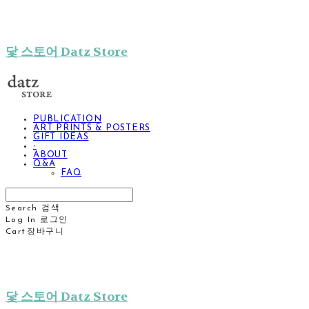
닻 스토어 Datz Store
PUBLICATION
ART PRINTS & POSTERS
GIFT IDEAS
-
ABOUT
Q&A
FAQ
Search
검색
Log In
로그인
Cart
장바구니
닻 스토어 Datz Store