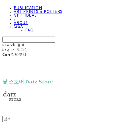
PUBLICATION
ART PRINTS & POSTERS
GIFT IDEAS
-
ABOUT
Q&A
FAQ
Search
검색
Log In
로그인
Cart
장바구니
닻 스토어 Datz Store