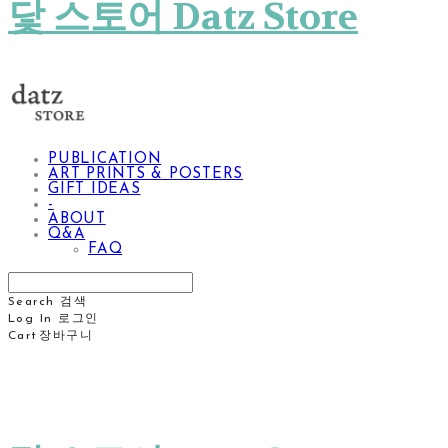
닻 스토어 Datz Store
PUBLICATION
ART PRINTS & POSTERS
GIFT IDEAS
-
ABOUT
Q&A
FAQ
Search
검색
Log In
로그인
Cart
장바구니