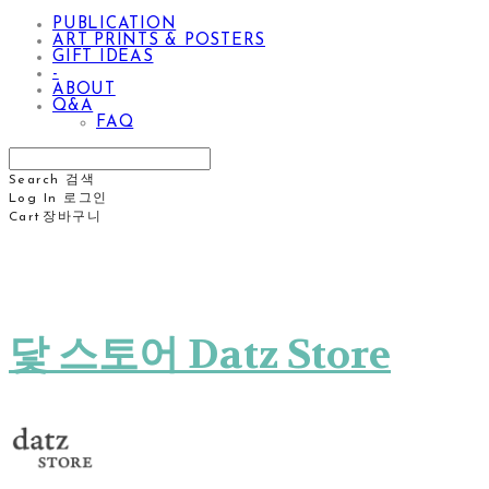
PUBLICATION
ART PRINTS & POSTERS
GIFT IDEAS
-
ABOUT
Q&A
FAQ
Search
검색
Log In
로그인
Cart
장바구니
닻 스토어 Datz Store