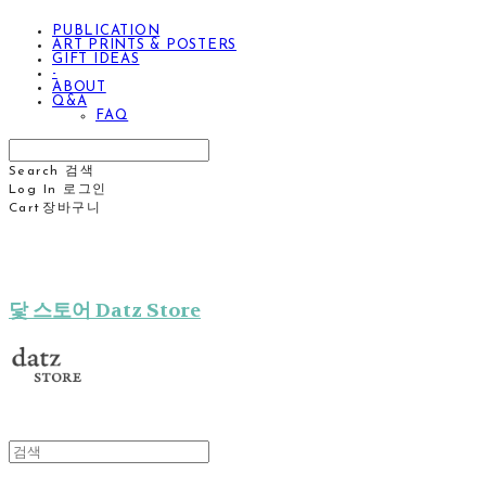
PUBLICATION
ART PRINTS & POSTERS
GIFT IDEAS
-
ABOUT
Q&A
FAQ
Search
검색
Log In
로그인
Cart
장바구니
닻 스토어 Datz Store