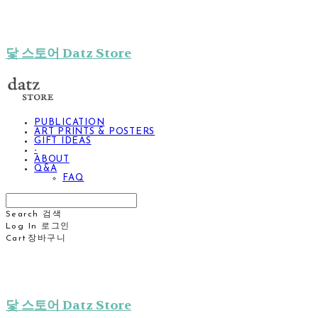
닻 스토어 Datz Store
PUBLICATION
ART PRINTS & POSTERS
GIFT IDEAS
-
ABOUT
Q&A
FAQ
Search
검색
Log In
로그인
Cart
장바구니
닻 스토어 Datz Store