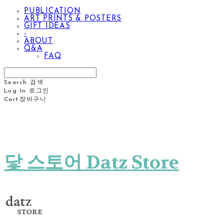
PUBLICATION
ART PRINTS & POSTERS
GIFT IDEAS
-
ABOUT
Q&A
FAQ
Search
검색
Log In
로그인
Cart
장바구니
닻 스토어 Datz Store