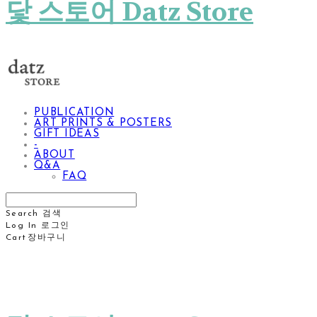
닻 스토어 Datz Store
PUBLICATION
ART PRINTS & POSTERS
GIFT IDEAS
-
ABOUT
Q&A
FAQ
Search
검색
Log In
로그인
Cart
장바구니