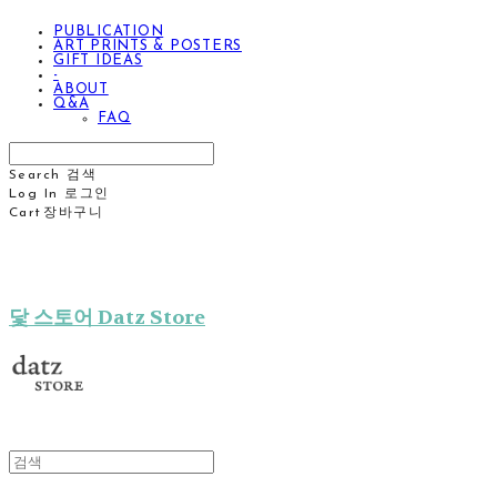
PUBLICATION
ART PRINTS & POSTERS
GIFT IDEAS
-
ABOUT
Q&A
FAQ
Search
검색
Log In
로그인
Cart
장바구니
닻 스토어 Datz Store