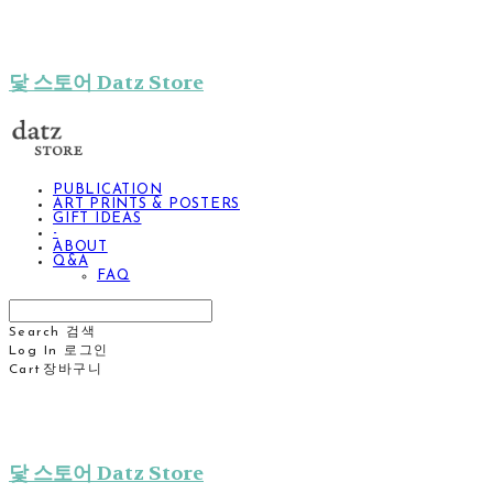
닻 스토어 Datz Store
PUBLICATION
ART PRINTS & POSTERS
GIFT IDEAS
-
ABOUT
Q&A
FAQ
Search
검색
Log In
로그인
Cart
장바구니
닻 스토어 Datz Store