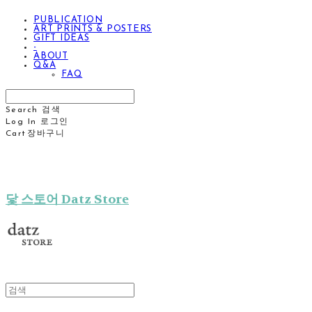
PUBLICATION
ART PRINTS & POSTERS
GIFT IDEAS
-
ABOUT
Q&A
FAQ
Search
검색
Log In
로그인
Cart
장바구니
닻 스토어 Datz Store