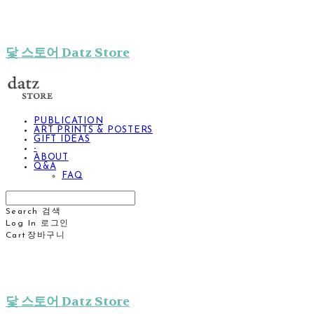
닻 스토어 Datz Store
PUBLICATION
ART PRINTS & POSTERS
GIFT IDEAS
-
ABOUT
Q&A
FAQ
Search
검색
Log In
로그인
Cart
장바구니
닻 스토어 Datz Store