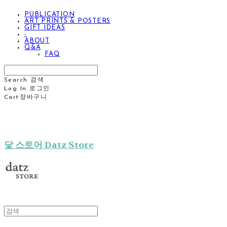
PUBLICATION
ART PRINTS & POSTERS
GIFT IDEAS
-
ABOUT
Q&A
FAQ
Search
검색
Log In
로그인
Cart
장바구니
닻 스토어 Datz Store