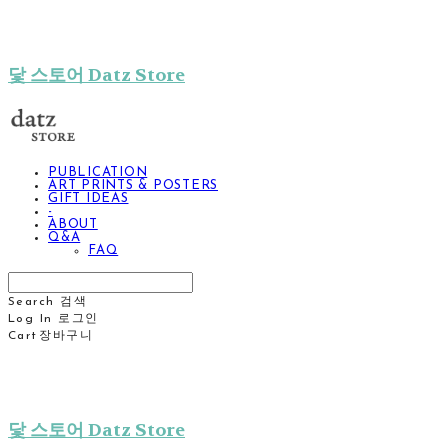
닻 스토어 Datz Store
PUBLICATION
ART PRINTS & POSTERS
GIFT IDEAS
-
ABOUT
Q&A
FAQ
Search
검색
Log In
로그인
Cart
장바구니
닻 스토어 Datz Store