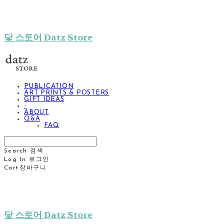
닻 스토어 Datz Store
PUBLICATION
ART PRINTS & POSTERS
GIFT IDEAS
-
ABOUT
Q&A
FAQ
Search
검색
Log In
로그인
Cart
장바구니
닻 스토어 Datz Store