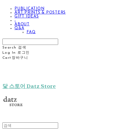
PUBLICATION
ART PRINTS & POSTERS
GIFT IDEAS
-
ABOUT
Q&A
FAQ
Search
검색
Log In
로그인
Cart
장바구니
닻 스토어 Datz Store