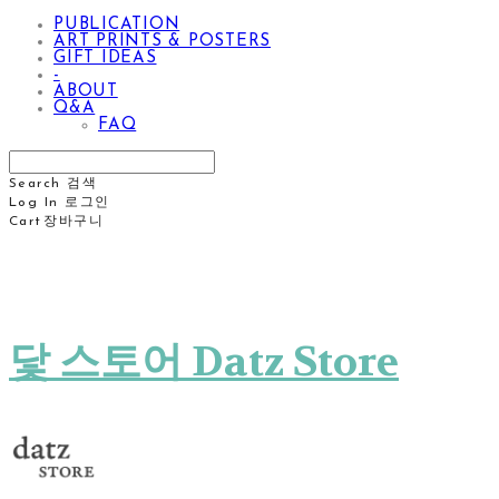
PUBLICATION
ART PRINTS & POSTERS
GIFT IDEAS
-
ABOUT
Q&A
FAQ
Search
검색
Log In
로그인
Cart
장바구니
닻 스토어 Datz Store