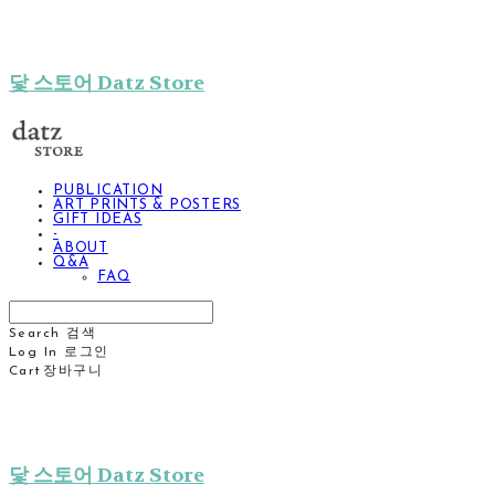
닻 스토어 Datz Store
PUBLICATION
ART PRINTS & POSTERS
GIFT IDEAS
-
ABOUT
Q&A
FAQ
Search
검색
Log In
로그인
Cart
장바구니
닻 스토어 Datz Store