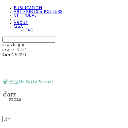
PUBLICATION
ART PRINTS & POSTERS
GIFT IDEAS
-
ABOUT
Q&A
FAQ
Search
검색
Log In
로그인
Cart
장바구니
닻 스토어 Datz Store