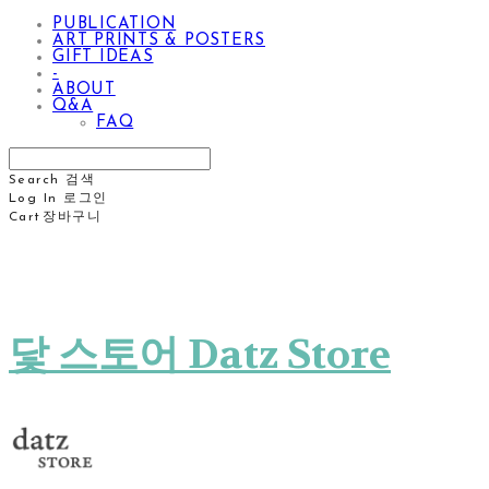
PUBLICATION
ART PRINTS & POSTERS
GIFT IDEAS
-
ABOUT
Q&A
FAQ
Search
검색
Log In
로그인
Cart
장바구니
닻 스토어 Datz Store