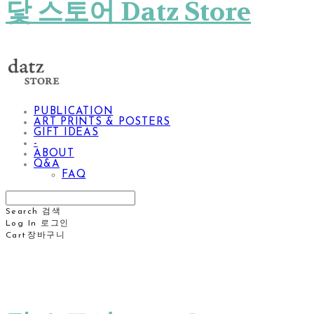
닻 스토어 Datz Store
PUBLICATION
ART PRINTS & POSTERS
GIFT IDEAS
-
ABOUT
Q&A
FAQ
Search
검색
Log In
로그인
Cart
장바구니