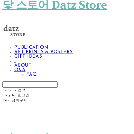
닻 스토어 Datz Store
PUBLICATION
ART PRINTS & POSTERS
GIFT IDEAS
-
ABOUT
Q&A
FAQ
Search
검색
Log In
로그인
Cart
장바구니