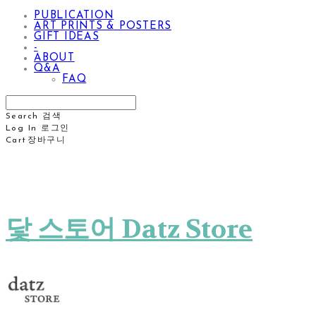
PUBLICATION
ART PRINTS & POSTERS
GIFT IDEAS
-
ABOUT
Q&A
FAQ
Search
검색
Log In
로그인
Cart
장바구니
닻 스토어 Datz Store