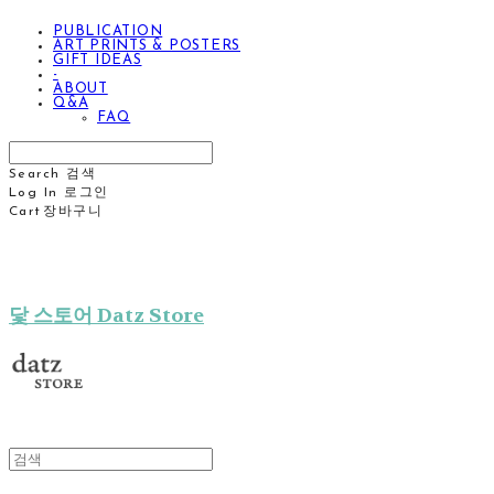
PUBLICATION
ART PRINTS & POSTERS
GIFT IDEAS
-
ABOUT
Q&A
FAQ
Search
검색
Log In
로그인
Cart
장바구니
닻 스토어 Datz Store