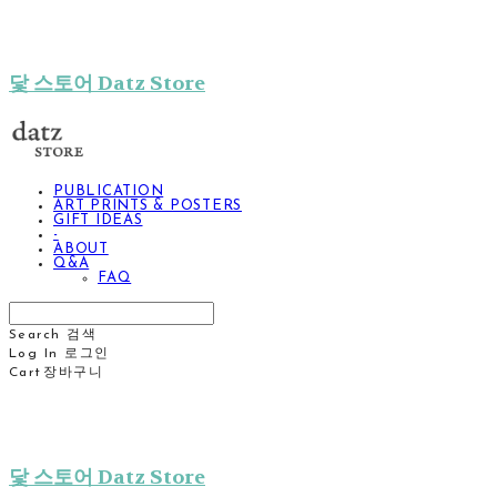
닻 스토어 Datz Store
PUBLICATION
ART PRINTS & POSTERS
GIFT IDEAS
-
ABOUT
Q&A
FAQ
Search
검색
Log In
로그인
Cart
장바구니
닻 스토어 Datz Store