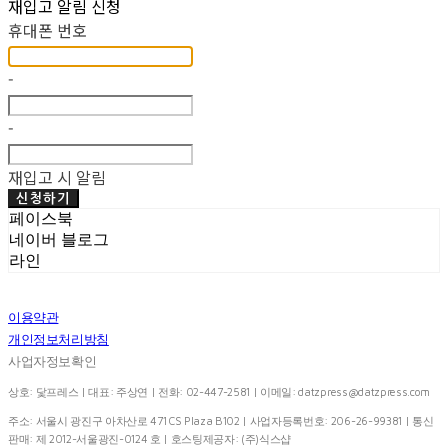
재입고 알림 신청
휴대폰 번호
-
-
재입고 시 알림
신청하기
페이스북
네이버 블로그
라인
이용약관
개인정보처리방침
사업자정보확인
상호: 닻프레스 | 대표: 주상연 | 전화: 02-447-2581 | 이메일:
datzpress@datzpress.com
주소: 서울시 광진구 아차산로 471 CS Plaza B102 | 사업자등록번호:
206-26-99381
| 통신
판매:
제 2012-서울광진-0124 호
| 호스팅제공자: (주)식스샵