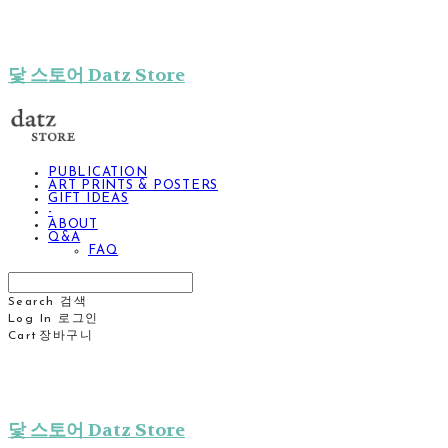
닻 스토어 Datz Store
PUBLICATION
ART PRINTS & POSTERS
GIFT IDEAS
-
ABOUT
Q&A
FAQ
Search
검색
Log In
로그인
Cart
장바구니
닻 스토어 Datz Store