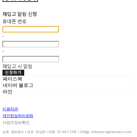
재입고 알림 신청
휴대폰 번호
-
-
재입고 시 알림
신청하기
페이스북
네이버 블로그
라인
이용약관
개인정보처리방침
사업자정보확인
상호: 닻프레스 | 대표: 주상연 | 전화: 02-447-2581 | 이메일:
datzpress@datzpress.com