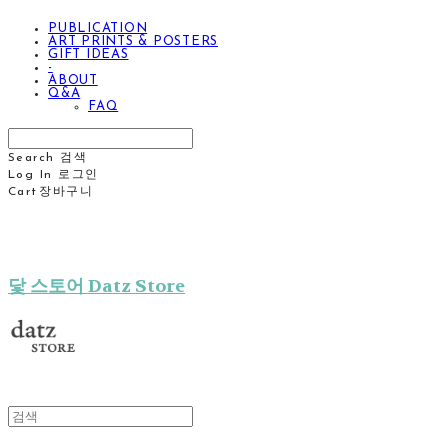
PUBLICATION
ART PRINTS & POSTERS
GIFT IDEAS
-
ABOUT
Q&A
FAQ
Search
검색
Log In
로그인
Cart
장바구니
닻 스토어 Datz Store