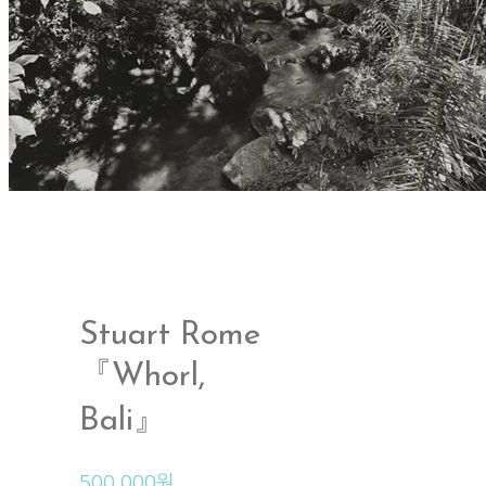
Stuart Rome
『Whorl,
Bali』
500,000원