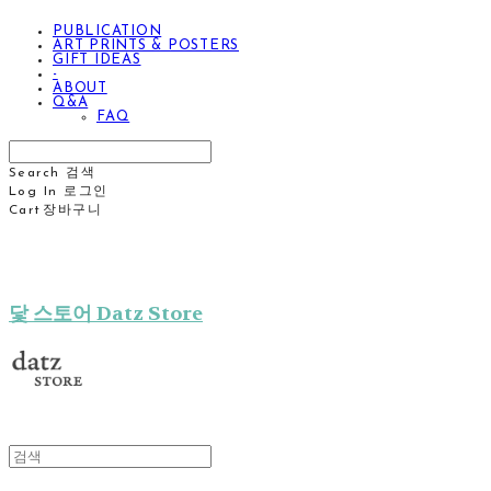
PUBLICATION
ART PRINTS & POSTERS
GIFT IDEAS
-
ABOUT
Q&A
FAQ
Search
검색
Log In
로그인
Cart
장바구니
닻 스토어 Datz Store