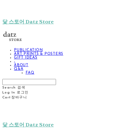
닻 스토어 Datz Store
PUBLICATION
ART PRINTS & POSTERS
GIFT IDEAS
-
ABOUT
Q&A
FAQ
Search
검색
Log In
로그인
Cart
장바구니
닻 스토어 Datz Store