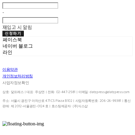
-
재입고 시 알림
신청하기
페이스북
네이버 블로그
라인
이용약관
개인정보처리방침
사업자정보확인
상호: 닻프레스 | 대표: 주상연 | 전화: 02-447-2581 | 이메일:
datzpress@datzpress.com
주소: 서울시 광진구 아차산로 471 CS Plaza B102 | 사업자등록번호:
206-26-99381
| 통신
판매:
제 2012-서울광진-0124 호
| 호스팅제공자: (주)식스샵