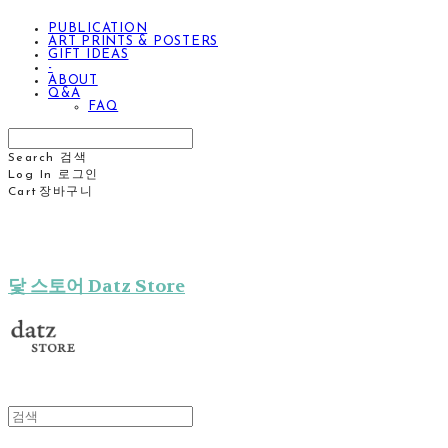
PUBLICATION
ART PRINTS & POSTERS
GIFT IDEAS
-
ABOUT
Q&A
FAQ
Search
검색
Log In
로그인
Cart
장바구니
닻 스토어 Datz Store