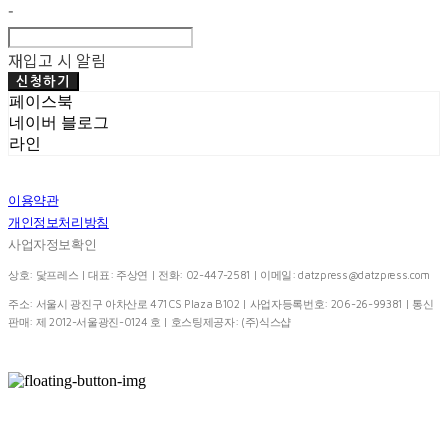
-
재입고 시 알림
신청하기
페이스북
네이버 블로그
라인
이용약관
개인정보처리방침
사업자정보확인
상호: 닻프레스 | 대표: 주상연 | 전화: 02-447-2581 | 이메일:
datzpress@datzpress.com
주소: 서울시 광진구 아차산로 471 CS Plaza B102 | 사업자등록번호:
206-26-99381
| 통신
판매:
제 2012-서울광진-0124 호
| 호스팅제공자: (주)식스샵