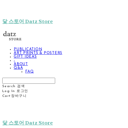
닻 스토어 Datz Store
PUBLICATION
ART PRINTS & POSTERS
GIFT IDEAS
-
ABOUT
Q&A
FAQ
Search
검색
Log In
로그인
Cart
장바구니
닻 스토어 Datz Store